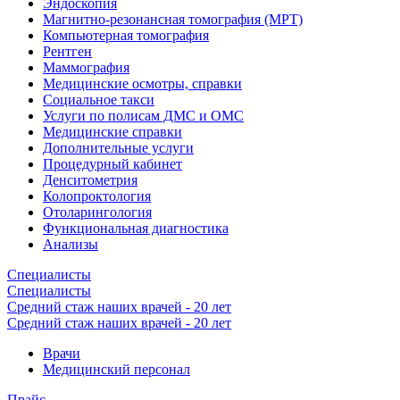
Эндоскопия
Магнитно-резонансная томография (МРТ)
Компьютерная томография
Рентген
Маммография
Медицинские осмотры, справки
Социальное такси
Услуги по полисам ДМС и ОМС
Медицинские справки
Дополнительные услуги
Процедурный кабинет
Денситометрия
Колопроктология
Отоларингология
Функциональная диагностика
Анализы
Специалисты
Специалисты
Средний стаж наших врачей - 20 лет
Средний стаж наших врачей - 20 лет
Врачи
Медицинский персонал
Прайс