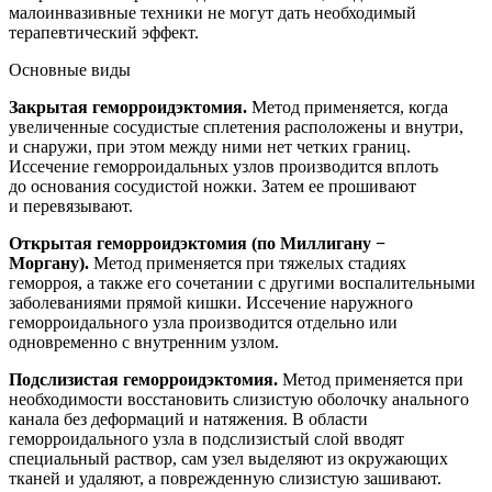
малоинвазивные техники не могут дать необходимый
терапевтический эффект.
Основные виды
Закрытая геморроидэктомия.
Метод применяется, когда
увеличенные сосудистые сплетения расположены и внутри,
и снаружи, при этом между ними нет четких границ.
Иссечение геморроидальных узлов производится вплоть
до основания сосудистой ножки. Затем ее прошивают
и перевязывают.
Открытая геморроидэктомия (по Миллигану −
Моргану).
Метод применяется при тяжелых стадиях
геморроя, а также его сочетании с другими воспалительными
заболеваниями прямой кишки. Иссечение наружного
геморроидального узла производится отдельно или
одновременно с внутренним узлом.
Подслизистая геморроидэктомия.
Метод применяется при
необходимости восстановить слизистую оболочку анального
канала без деформаций и натяжения. В области
геморроидального узла в подслизистый слой вводят
специальный раствор, сам узел выделяют из окружающих
тканей и удаляют, а поврежденную слизистую зашивают.