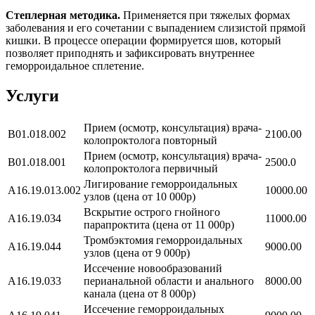
Степлерная методика.
Применяется при тяжелых формах
заболевания и его сочетании с выпадением слизистой прямой
кишки. В процессе операции формируется шов, который
позволяет приподнять и зафиксировать внутреннее
геморроидальное сплетение.
Услуги
Прием (осмотр, консультация) врача-
B01.018.002
2100.00
колопроктолога повторный
Прием (осмотр, консультация) врача-
B01.018.001
2500.0
колопроктолога первичный
Лигирование геморроидальных
А16.19.013.002
10000.00
узлов (цена от 10 000р)
Вскрытие острого гнойного
A16.19.034
11000.00
парапроктита (цена от 11 000р)
Тромбэктомия геморроидальных
A16.19.044
9000.00
узлов (цена от 9 000р)
Иссечение новообразований
A16.19.033
перианальной области и анального
8000.00
канала (цена от 8 000р)
Иссечение геморроидальных