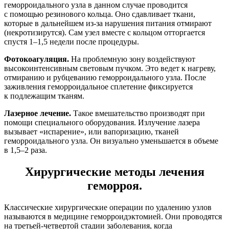
геморроидального узла в данном случае проводится
с помощью резинового кольца. Оно сдавливает ткани,
которые в дальнейшем из-за нарушения питания отмирают
(некротизирутся). Сам узел вместе с кольцом отторгается
спустя 1–1,5 недели после процедуры.
Фотокоагуляция.
На проблемную зону воздействуют
высокоинтенсивным световым пучком. Это ведет к нагреву,
отмиранию и рубцеванию геморроидального узла. После
заживления геморроидальное сплетение фиксируется
к подлежащим тканям.
Лазерное лечение.
Такое вмешательство производят при
помощи специального оборудования. Излучение лазера
вызывает «испарение», или вапоризацию, тканей
геморроидального узла. Он визуально уменьшается в объеме
в 1,5–2 раза.
Хирургические методы лечения
геморроя.
Классические хирургические операции по удалению узлов
называются в медицине геморроидэктомией. Они проводятся
на третьей-четвертой стадии заболевания, когда