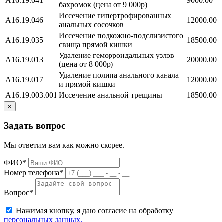
A16.19.041
9000.00
бахромок (цена от 9 000р)
Иссечение гипертрофированных
A16.19.046
12000.00
анальных сосочков
Иссечение подкожно-подслизистого
A16.19.035
18500.00
свища прямой кишки
Удаление геморроидальных узлов
А16.19.013
20000.00
(цена от 8 000р)
Удаление полипа анального канала
А16.19.017
12000.00
и прямой кишки
A16.19.003.001
Иссечение анальной трещины
18500.00
×
Задать вопрос
Мы ответим вам как можно скорее.
ФИО*
Номер телефона*
Вопрос*
Нажимая кнопку, я даю согласие на обработку
персональных данных.