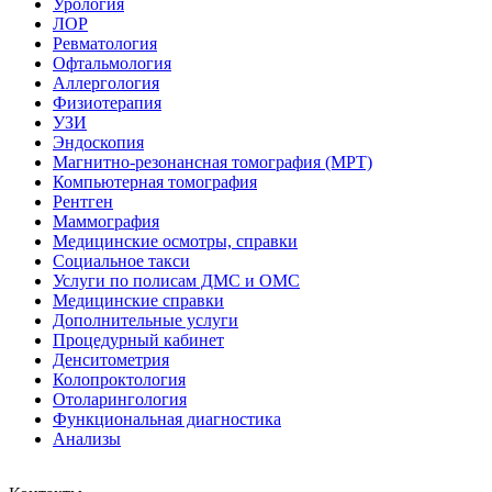
Урология
ЛОР
Ревматология
Офтальмология
Аллергология
Физиотерапия
УЗИ
Эндоскопия
Магнитно-резонансная томография (МРТ)
Компьютерная томография
Рентген
Маммография
Медицинские осмотры, справки
Социальное такси
Услуги по полисам ДМС и ОМС
Медицинские справки
Дополнительные услуги
Процедурный кабинет
Денситометрия
Колопроктология
Отоларингология
Функциональная диагностика
Анализы