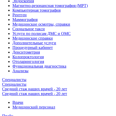
Эндоскопия
Магнитно-резонансная томография (МРТ)
Компьютерная томография
Рентген
Маммография
Медицинские осмотры, справки
Социальное такси
Услуги по полисам ДМС и ОМС
Медицинские справки
Дополнительные услуги
Процедурный кабинет
Денситометрия
Колопроктология
Отоларингология
Функциональная диагностика
Анализы
Специалисты
Специалисты
Средний стаж наших врачей - 20 лет
Средний стаж наших врачей - 20 лет
Врачи
Медицинский персонал
Прайс