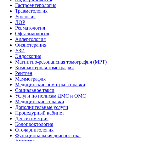
Гастроэнтерология
Травматология
Урология
ЛОР
Ревматология
Офтальмология
Аллергология
Физиотерапия
УЗИ
Эндоскопия
Магнитно-резонансная томография (МРТ)
Компьютерная томография
Рентген
Маммография
Медицинские осмотры, справки
Социальное такси
Услуги по полисам ДМС и ОМС
Медицинские справки
Дополнительные услуги
Процедурный кабинет
Денситометрия
Колопроктология
Отоларингология
Функциональная диагностика