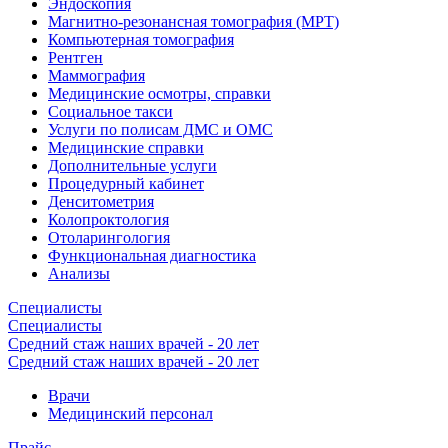
Эндоскопия
Магнитно-резонансная томография (МРТ)
Компьютерная томография
Рентген
Маммография
Медицинские осмотры, справки
Социальное такси
Услуги по полисам ДМС и ОМС
Медицинские справки
Дополнительные услуги
Процедурный кабинет
Денситометрия
Колопроктология
Отоларингология
Функциональная диагностика
Анализы
Специалисты
Специалисты
Средний стаж наших врачей - 20 лет
Средний стаж наших врачей - 20 лет
Врачи
Медицинский персонал
Прайс