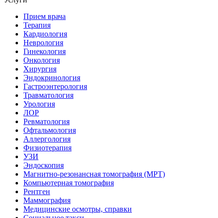
Прием врача
Терапия
Кардиология
Неврология
Гинекология
Онкология
Хирургия
Эндокринология
Гастроэнтерология
Травматология
Урология
ЛОР
Ревматология
Офтальмология
Аллергология
Физиотерапия
УЗИ
Эндоскопия
Магнитно-резонансная томография (МРТ)
Компьютерная томография
Рентген
Маммография
Медицинские осмотры, справки
Социальное такси