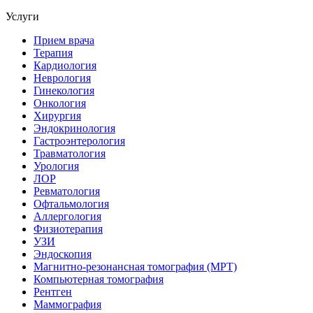
Услуги
Прием врача
Терапия
Кардиология
Неврология
Гинекология
Онкология
Хирургия
Эндокринология
Гастроэнтерология
Травматология
Урология
ЛОР
Ревматология
Офтальмология
Аллергология
Физиотерапия
УЗИ
Эндоскопия
Магнитно-резонансная томография (МРТ)
Компьютерная томография
Рентген
Маммография